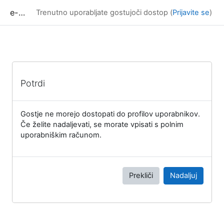
Preskoči na glavno vsebino
e-učilnica UP FAMNIT
Trenutno uporabljate gostujoči dostop (
Prijavite se
)
Potrdi
Gostje ne morejo dostopati do profilov uporabnikov.
Če želite nadaljevati, se morate vpisati s polnim
uporabniškim računom.
Prekliči
Nadaljuj