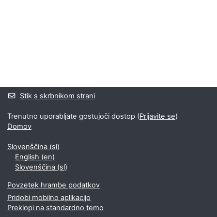
Bloki
Supplementary blocks
Stik s skrbnikom strani
Trenutno uporabljate gostujoči dostop (
Prijavite se
)
Domov
Slovenščina ‎(sl)‎
English ‎(en)‎
Slovenščina ‎(sl)‎
Povzetek hrambe podatkov
Pridobi mobilno aplikacijo
Preklopi na standardno temo