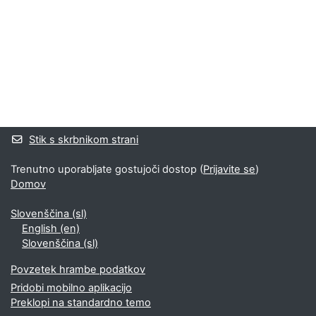
Bloki
Supplementary blocks
Stik s skrbnikom strani
Trenutno uporabljate gostujoči dostop (
Prijavite se
)
Domov
Slovenščina ‎(sl)‎
English ‎(en)‎
Slovenščina ‎(sl)‎
Povzetek hrambe podatkov
Pridobi mobilno aplikacijo
Preklopi na standardno temo