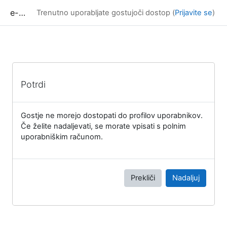
Preskoči na glavno vsebino
e-učilnica UP FAMNIT
Trenutno uporabljate gostujoči dostop (
Prijavite se
)
Potrdi
Gostje ne morejo dostopati do profilov uporabnikov.
Če želite nadaljevati, se morate vpisati s polnim
uporabniškim računom.
Prekliči
Nadaljuj