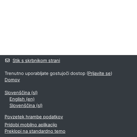
Bloki
Supplementary blocks
Stik s skrbnikom strani
Trenutno uporabljate gostujoči dostop (
Prijavite se
)
Domov
Slovenščina ‎(sl)‎
English ‎(en)‎
Slovenščina ‎(sl)‎
Povzetek hrambe podatkov
Pridobi mobilno aplikacijo
Preklopi na standardno temo