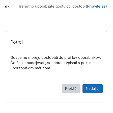
Preskoči na glavno vsebino
e-učilnica UP FAMNIT
Trenutno uporabljate gostujoči dostop (
Prijavite se
)
Potrdi
Gostje ne morejo dostopati do profilov uporabnikov.
Če želite nadaljevati, se morate vpisati s polnim
uporabniškim računom.
Prekliči
Nadaljuj