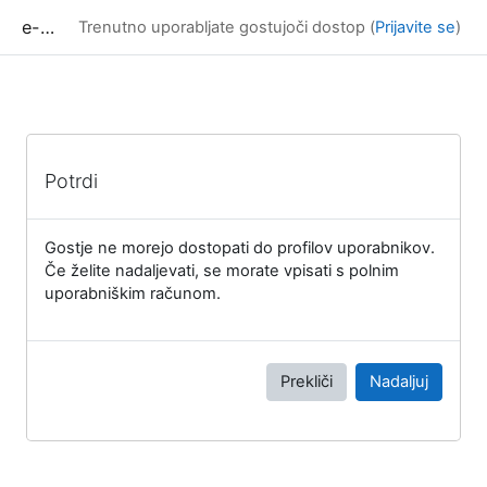
Preskoči na glavno vsebino
e-učilnica UP FAMNIT
Trenutno uporabljate gostujoči dostop (
Prijavite se
)
Potrdi
Gostje ne morejo dostopati do profilov uporabnikov.
Če želite nadaljevati, se morate vpisati s polnim
uporabniškim računom.
Prekliči
Nadaljuj