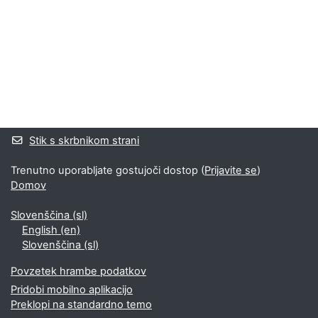
Bloki
Supplementary blocks
Stik s skrbnikom strani
Trenutno uporabljate gostujoči dostop (
Prijavite se
)
Domov
Slovenščina ‎(sl)‎
English ‎(en)‎
Slovenščina ‎(sl)‎
Povzetek hrambe podatkov
Pridobi mobilno aplikacijo
Preklopi na standardno temo