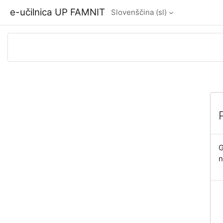
Preskoči na glavno vsebino
e-učilnica UP FAMNIT
Slovenščina ‎(sl)‎
G
n