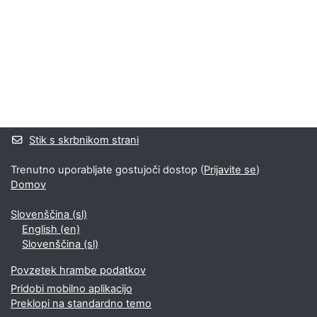
Bloki
Supplementary blocks
Stik s skrbnikom strani
Trenutno uporabljate gostujoči dostop (
Prijavite se
)
Domov
Slovenščina ‎(sl)‎
English ‎(en)‎
Slovenščina ‎(sl)‎
Povzetek hrambe podatkov
Pridobi mobilno aplikacijo
Preklopi na standardno temo