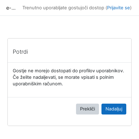
Preskoči na glavno vsebino
e-učilnica UP FAMNIT
Trenutno uporabljate gostujoči dostop (
Prijavite se
)
Potrdi
Gostje ne morejo dostopati do profilov uporabnikov.
Če želite nadaljevati, se morate vpisati s polnim
uporabniškim računom.
Prekliči
Nadaljuj