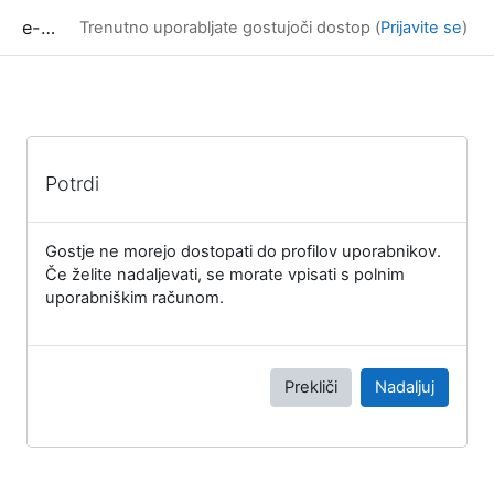
Preskoči na glavno vsebino
e-učilnica UP FAMNIT
Trenutno uporabljate gostujoči dostop (
Prijavite se
)
Potrdi
Gostje ne morejo dostopati do profilov uporabnikov.
Če želite nadaljevati, se morate vpisati s polnim
uporabniškim računom.
Prekliči
Nadaljuj