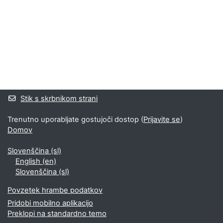
Bloki
Supplementary blocks
Stik s skrbnikom strani
Trenutno uporabljate gostujoči dostop (
Prijavite se
)
Domov
Slovenščina ‎(sl)‎
English ‎(en)‎
Slovenščina ‎(sl)‎
Povzetek hrambe podatkov
Pridobi mobilno aplikacijo
Preklopi na standardno temo