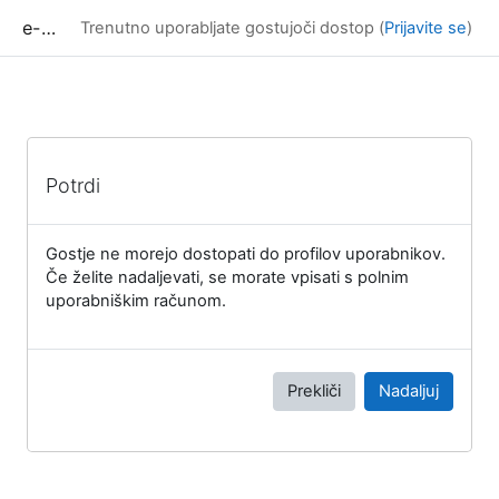
Preskoči na glavno vsebino
e-učilnica UP FAMNIT
Trenutno uporabljate gostujoči dostop (
Prijavite se
)
Potrdi
Gostje ne morejo dostopati do profilov uporabnikov.
Če želite nadaljevati, se morate vpisati s polnim
uporabniškim računom.
Prekliči
Nadaljuj