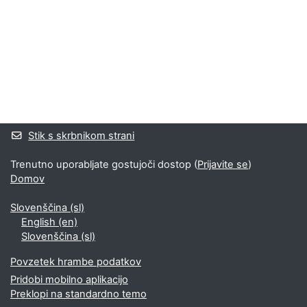
Bloki
Supplementary blocks
Stik s skrbnikom strani
Trenutno uporabljate gostujoči dostop (
Prijavite se
)
Domov
Slovenščina ‎(sl)‎
English ‎(en)‎
Slovenščina ‎(sl)‎
Povzetek hrambe podatkov
Pridobi mobilno aplikacijo
Preklopi na standardno temo