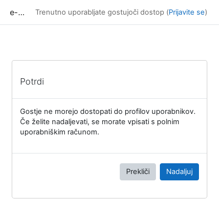
Preskoči na glavno vsebino
e-učilnica UP FAMNIT
Trenutno uporabljate gostujoči dostop (
Prijavite se
)
Potrdi
Gostje ne morejo dostopati do profilov uporabnikov.
Če želite nadaljevati, se morate vpisati s polnim
uporabniškim računom.
Prekliči
Nadaljuj