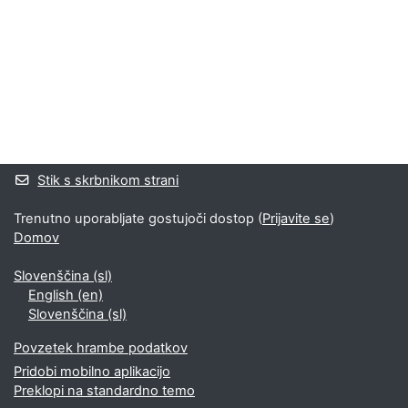
Bloki
Supplementary blocks
Stik s skrbnikom strani
Trenutno uporabljate gostujoči dostop (
Prijavite se
)
Domov
Slovenščina ‎(sl)‎
English ‎(en)‎
Slovenščina ‎(sl)‎
Povzetek hrambe podatkov
Pridobi mobilno aplikacijo
Preklopi na standardno temo