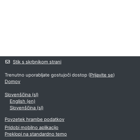
Bloki
Supplementary blocks
Stik s skrbnikom strani
Trenutno uporabljate gostujoči dostop (
Prijavite se
)
Domov
Slovenščina ‎(sl)‎
English ‎(en)‎
Slovenščina ‎(sl)‎
Povzetek hrambe podatkov
Pridobi mobilno aplikacijo
Preklopi na standardno temo