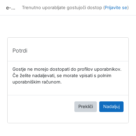
Preskoči na glavno vsebino
e-učilnica UP FAMNIT
Trenutno uporabljate gostujoči dostop (
Prijavite se
)
Potrdi
Gostje ne morejo dostopati do profilov uporabnikov.
Če želite nadaljevati, se morate vpisati s polnim
uporabniškim računom.
Prekliči
Nadaljuj