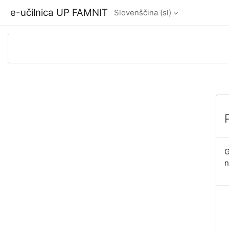
Preskoči na glavno vsebino
e-učilnica UP FAMNIT
Slovenščina ‎(sl)‎
G
n