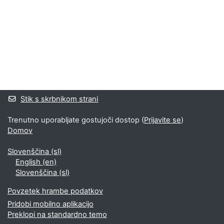
Bloki
Supplementary blocks
Stik s skrbnikom strani
Trenutno uporabljate gostujoči dostop (
Prijavite se
)
Domov
Slovenščina ‎(sl)‎
English ‎(en)‎
Slovenščina ‎(sl)‎
Povzetek hrambe podatkov
Pridobi mobilno aplikacijo
Preklopi na standardno temo