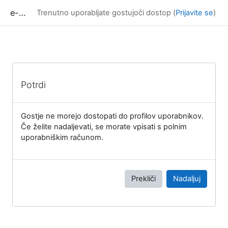
Preskoči na glavno vsebino
e-učilnica UP FAMNIT
Trenutno uporabljate gostujoči dostop (
Prijavite se
)
Potrdi
Gostje ne morejo dostopati do profilov uporabnikov.
Če želite nadaljevati, se morate vpisati s polnim
uporabniškim računom.
Prekliči
Nadaljuj