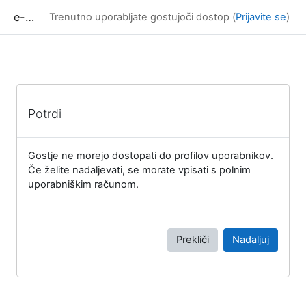
Preskoči na glavno vsebino
e-učilnica UP FAMNIT
Trenutno uporabljate gostujoči dostop (
Prijavite se
)
Potrdi
Gostje ne morejo dostopati do profilov uporabnikov.
Če želite nadaljevati, se morate vpisati s polnim
uporabniškim računom.
Prekliči
Nadaljuj