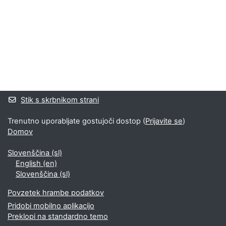
Bloki
Supplementary blocks
Stik s skrbnikom strani
Trenutno uporabljate gostujoči dostop (
Prijavite se
)
Domov
Slovenščina ‎(sl)‎
English ‎(en)‎
Slovenščina ‎(sl)‎
Povzetek hrambe podatkov
Pridobi mobilno aplikacijo
Preklopi na standardno temo