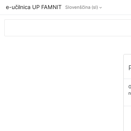
Preskoči na glavno vsebino
e-učilnica UP FAMNIT
Slovenščina ‎(sl)‎
G
n