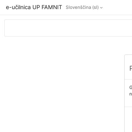
Preskoči na glavno vsebino
e-učilnica UP FAMNIT
Slovenščina ‎(sl)‎
G
n