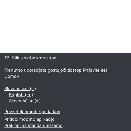
Bloki
Supplementary blocks
Stik s skrbnikom strani
Trenutno uporabljate gostujoči dostop (
Prijavite se
)
Domov
Slovenščina ‎(sl)‎
English ‎(en)‎
Slovenščina ‎(sl)‎
Povzetek hrambe podatkov
Pridobi mobilno aplikacijo
Preklopi na standardno temo