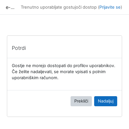
Preskoči na glavno vsebino
e-učilnica UP FAMNIT
Trenutno uporabljate gostujoči dostop (
Prijavite se
)
Potrdi
Gostje ne morejo dostopati do profilov uporabnikov.
Če želite nadaljevati, se morate vpisati s polnim
uporabniškim računom.
Prekliči
Nadaljuj