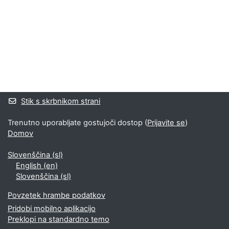
Bloki
Supplementary blocks
Stik s skrbnikom strani
Trenutno uporabljate gostujoči dostop (
Prijavite se
)
Domov
Slovenščina ‎(sl)‎
English ‎(en)‎
Slovenščina ‎(sl)‎
Povzetek hrambe podatkov
Pridobi mobilno aplikacijo
Preklopi na standardno temo