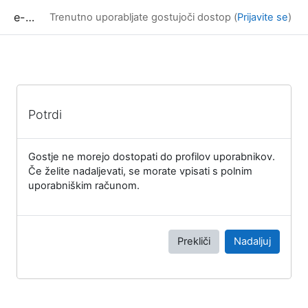
Preskoči na glavno vsebino
e-učilnica UP FAMNIT
Trenutno uporabljate gostujoči dostop (
Prijavite se
)
Potrdi
Gostje ne morejo dostopati do profilov uporabnikov.
Če želite nadaljevati, se morate vpisati s polnim
uporabniškim računom.
Prekliči
Nadaljuj