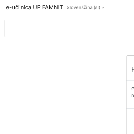
Preskoči na glavno vsebino
e-učilnica UP FAMNIT
Slovenščina ‎(sl)‎
G
n