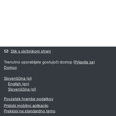
Bloki
Supplementary blocks
Stik s skrbnikom strani
Trenutno uporabljate gostujoči dostop (
Prijavite se
)
Domov
Slovenščina ‎(sl)‎
English ‎(en)‎
Slovenščina ‎(sl)‎
Povzetek hrambe podatkov
Pridobi mobilno aplikacijo
Preklopi na standardno temo