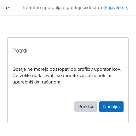
Preskoči na glavno vsebino
e-učilnica UP FAMNIT
Trenutno uporabljate gostujoči dostop (
Prijavite se
)
Potrdi
Gostje ne morejo dostopati do profilov uporabnikov.
Če želite nadaljevati, se morate vpisati s polnim
uporabniškim računom.
Prekliči
Nadaljuj