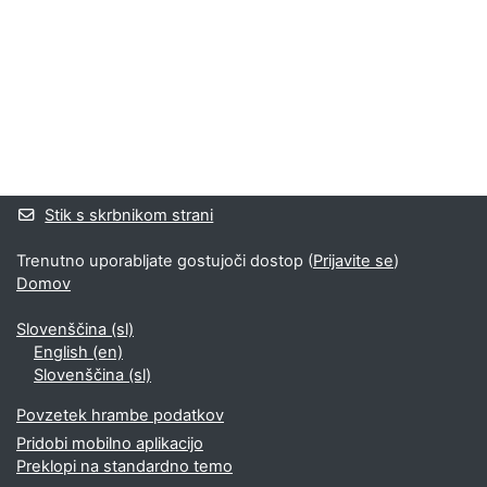
Bloki
Supplementary blocks
Stik s skrbnikom strani
Trenutno uporabljate gostujoči dostop (
Prijavite se
)
Domov
Slovenščina ‎(sl)‎
English ‎(en)‎
Slovenščina ‎(sl)‎
Povzetek hrambe podatkov
Pridobi mobilno aplikacijo
Preklopi na standardno temo