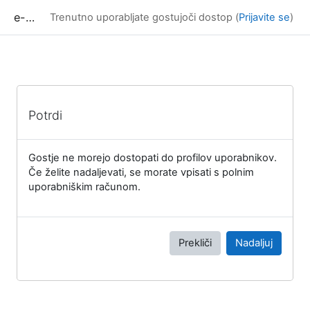
Preskoči na glavno vsebino
e-učilnica UP FAMNIT
Trenutno uporabljate gostujoči dostop (
Prijavite se
)
Potrdi
Gostje ne morejo dostopati do profilov uporabnikov.
Če želite nadaljevati, se morate vpisati s polnim
uporabniškim računom.
Prekliči
Nadaljuj