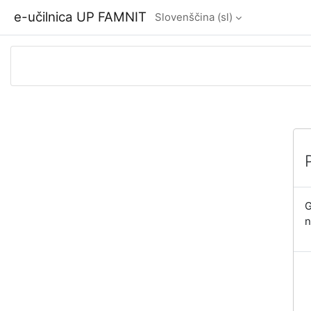
Preskoči na glavno vsebino
e-učilnica UP FAMNIT
Slovenščina ‎(sl)‎
G
n