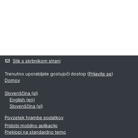
Bloki
Supplementary blocks
Stik s skrbnikom strani
Trenutno uporabljate gostujoči dostop (
Prijavite se
)
Domov
Slovenščina ‎(sl)‎
English ‎(en)‎
Slovenščina ‎(sl)‎
Povzetek hrambe podatkov
Pridobi mobilno aplikacijo
Preklopi na standardno temo