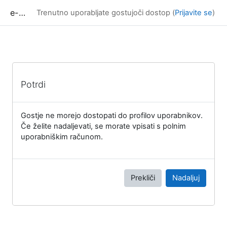
Preskoči na glavno vsebino
e-učilnica UP FAMNIT
Trenutno uporabljate gostujoči dostop (
Prijavite se
)
Potrdi
Gostje ne morejo dostopati do profilov uporabnikov.
Če želite nadaljevati, se morate vpisati s polnim
uporabniškim računom.
Prekliči
Nadaljuj