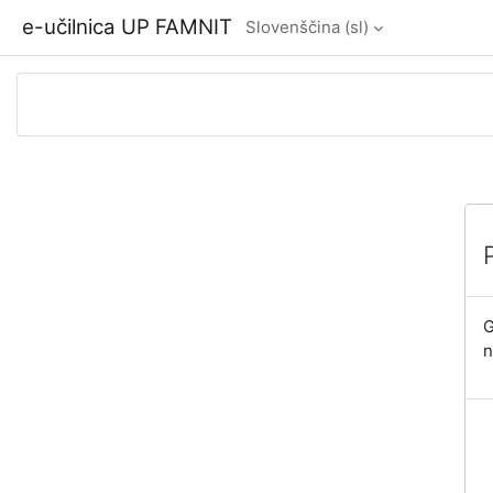
Preskoči na glavno vsebino
e-učilnica UP FAMNIT
Slovenščina ‎(sl)‎
G
n