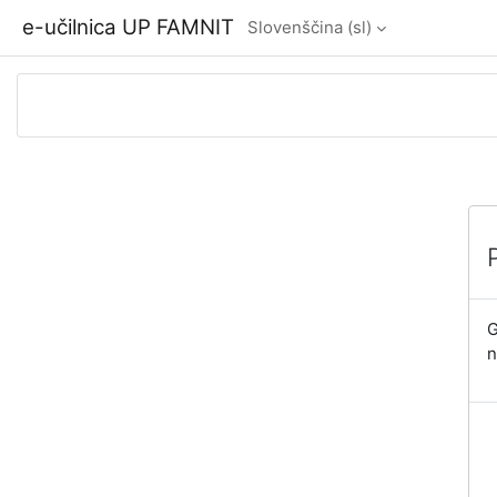
Preskoči na glavno vsebino
e-učilnica UP FAMNIT
Slovenščina ‎(sl)‎
G
n