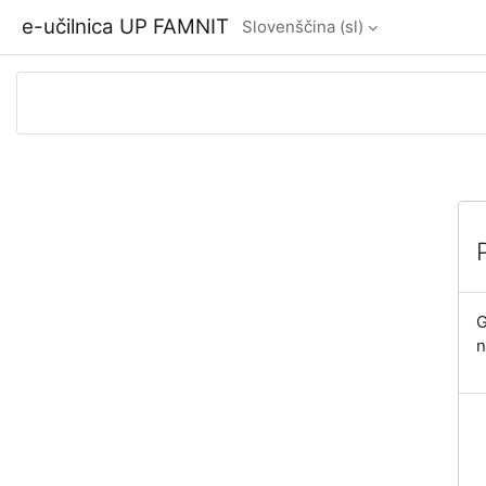
Preskoči na glavno vsebino
e-učilnica UP FAMNIT
Slovenščina ‎(sl)‎
G
n