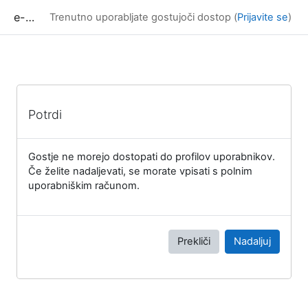
Preskoči na glavno vsebino
e-učilnica UP FAMNIT
Trenutno uporabljate gostujoči dostop (
Prijavite se
)
Potrdi
Gostje ne morejo dostopati do profilov uporabnikov.
Če želite nadaljevati, se morate vpisati s polnim
uporabniškim računom.
Prekliči
Nadaljuj