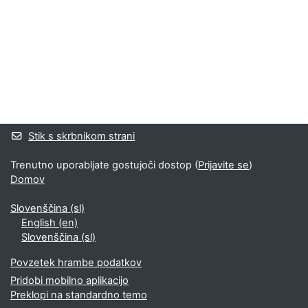
Bloki
Supplementary blocks
Stik s skrbnikom strani
Trenutno uporabljate gostujoči dostop (
Prijavite se
)
Domov
Slovenščina ‎(sl)‎
English ‎(en)‎
Slovenščina ‎(sl)‎
Povzetek hrambe podatkov
Pridobi mobilno aplikacijo
Preklopi na standardno temo