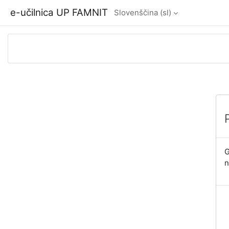
Preskoči na glavno vsebino
e-učilnica UP FAMNIT
Slovenščina ‎(sl)‎
G
n