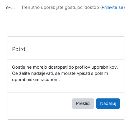
Preskoči na glavno vsebino
e-učilnica UP FAMNIT
Trenutno uporabljate gostujoči dostop (
Prijavite se
)
Potrdi
Gostje ne morejo dostopati do profilov uporabnikov.
Če želite nadaljevati, se morate vpisati s polnim
uporabniškim računom.
Prekliči
Nadaljuj