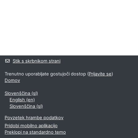
Bloki
Supplementary blocks
Stik s skrbnikom strani
Trenutno uporabljate gostujoči dostop (
Prijavite se
)
Domov
Slovenščina ‎(sl)‎
English ‎(en)‎
Slovenščina ‎(sl)‎
Povzetek hrambe podatkov
Pridobi mobilno aplikacijo
Preklopi na standardno temo