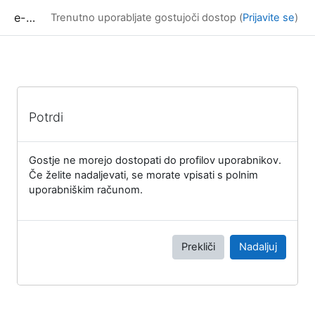
Preskoči na glavno vsebino
e-učilnica UP FAMNIT
Trenutno uporabljate gostujoči dostop (
Prijavite se
)
Potrdi
Gostje ne morejo dostopati do profilov uporabnikov.
Če želite nadaljevati, se morate vpisati s polnim
uporabniškim računom.
Prekliči
Nadaljuj