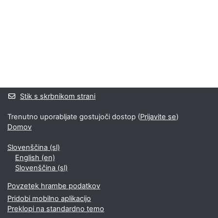
Bloki
Supplementary blocks
Stik s skrbnikom strani
Trenutno uporabljate gostujoči dostop (
Prijavite se
)
Domov
Slovenščina ‎(sl)‎
English ‎(en)‎
Slovenščina ‎(sl)‎
Povzetek hrambe podatkov
Pridobi mobilno aplikacijo
Preklopi na standardno temo