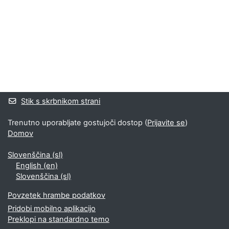
Bloki
Supplementary blocks
Stik s skrbnikom strani
Trenutno uporabljate gostujoči dostop (
Prijavite se
)
Domov
Slovenščina ‎(sl)‎
English ‎(en)‎
Slovenščina ‎(sl)‎
Povzetek hrambe podatkov
Pridobi mobilno aplikacijo
Preklopi na standardno temo