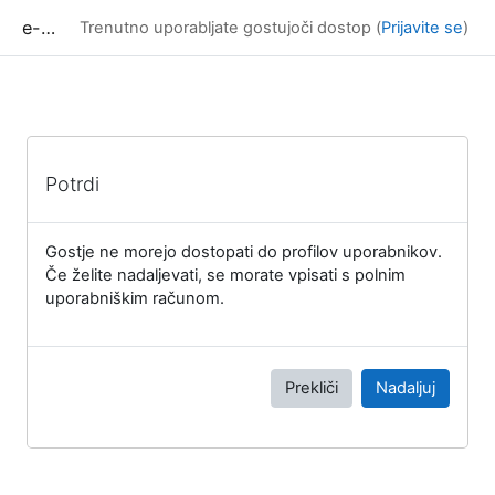
Preskoči na glavno vsebino
e-učilnica UP FAMNIT
Trenutno uporabljate gostujoči dostop (
Prijavite se
)
Potrdi
Gostje ne morejo dostopati do profilov uporabnikov.
Če želite nadaljevati, se morate vpisati s polnim
uporabniškim računom.
Prekliči
Nadaljuj