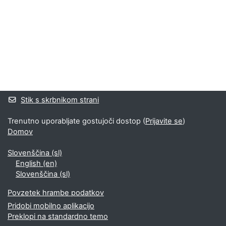
Bloki
Supplementary blocks
Stik s skrbnikom strani
Trenutno uporabljate gostujoči dostop (
Prijavite se
)
Domov
Slovenščina ‎(sl)‎
English ‎(en)‎
Slovenščina ‎(sl)‎
Povzetek hrambe podatkov
Pridobi mobilno aplikacijo
Preklopi na standardno temo