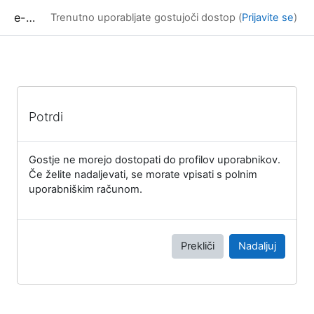
Preskoči na glavno vsebino
e-učilnica UP FAMNIT
Trenutno uporabljate gostujoči dostop (
Prijavite se
)
Potrdi
Gostje ne morejo dostopati do profilov uporabnikov.
Če želite nadaljevati, se morate vpisati s polnim
uporabniškim računom.
Prekliči
Nadaljuj