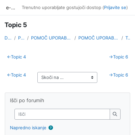
Preskoči na glavno vsebino
e-učilnica UP FAMNIT
Trenutno uporabljate gostujoči dostop (
Prijavite se
)
Topic 5
Domov
Predmeti
POMOČ UPORABNIKOM / HELP FOR USERS
POMOČ UPORABNIKOM / HELP FOR USERS
Topic 5
Osnutek odseka
←
Topic 4
→
Topic 6
←
Topic 4
→
Topic 6
Bloki
Supplementary blocks
Preskoči Išči po forumih
Išči po forumih
Išči
Išči
Napredno iskanje