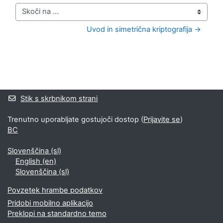
Skoči na ...
Uvod in simetrična kriptografija →
Bloki
Supplementary blocks
Stik s skrbnikom strani
Trenutno uporabljate gostujoči dostop (
Prijavite se
)
BC
Slovenščina ‎(sl)‎
English ‎(en)‎
Slovenščina ‎(sl)‎
Povzetek hrambe podatkov
Pridobi mobilno aplikacijo
Preklopi na standardno temo