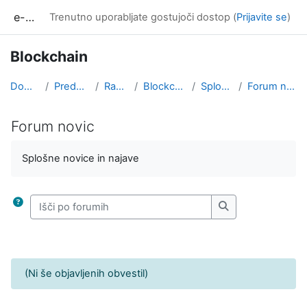
Preskoči na glavno vsebino
e-učilnica UP FAMNIT
Trenutno uporabljate gostujoči dostop (
Prijavite se
)
Blockchain
Domov
Predmeti
Razno
Blockchain
Splošno
Forum novic
Forum novic
Zahteve zaključka
Splošne novice in najave
Išči po forumih
Išči po forumih
(Ni še objavljenih obvestil)