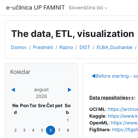
Preskoči na glavno vsebino
e-učilnica UP FAMNIT
Slovenščina ‎(sl)‎
The data, ETL, visualization
Domov
Predmeti
Razno
DIST
ELBA_Dushanbe
Bloki
Preskoči Koledar
Koledar
Osnutek o
◀︎
Before starting - s
avgust
◀︎
▶︎
2026
Data repositories++
:
Nedelja
Ponedeljek
Torek
Sreda
Četrtek
petek
Sobota
Ne
Pon
Tor
Sre
Čet
pet
So
UCI ML
:
https://archiv
d
b
Kaggle
:
https://www.
Ni dogodkov, sobota, 1. avgust
1
OpenML
:
https://www
Ni dogodkov, nedelja, 2. avgust
Ni dogodkov, ponedeljek, 3. avgust
Ni dogodkov, torek, 4. avgust
Ni dogodkov, sreda, 5. avgust
Ni dogodkov, četrtek, 6. avgust
Ni dogodkov, petek, 7. avgust
Ni dogodkov, sobota, 8. avgust
FigShare
:
https://figs
2
3
4
5
6
7
8