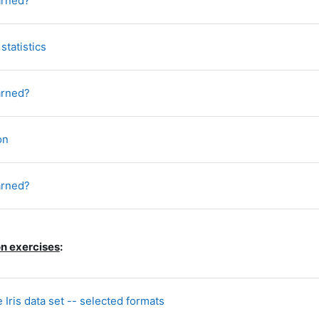
arned?
Datoteka
 statistics
Kviz
arned?
Datoteka
ion
Kviz
arned?
on exercises
:
Mapa
e Iris data set -- selected formats