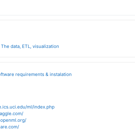
The data, ETL, visualization
dseka
oftware requirements & instalation
e.ics.uci.edu/ml/index.php
kaggle.com/
.openml.org/
hare.com/