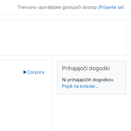
Trenutno uporabljate gostujoči dostop (
Prijavite se
)
Supplementary bl
Preskoči Prihajajoči dogodki
Prihajajoči dogodki
▶︎
Corpora
Ni prihajajočih dogodkov.
Pojdi na koledar...