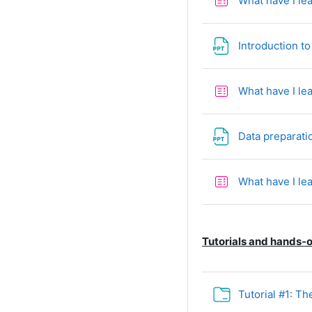
What have I le
Introduction to
What have I le
Data preparat
What have I le
Tutorials and hands-
Tutorial #1: Th