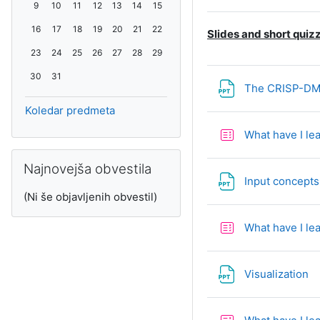
Ni dogodkov, nedelja, 9. avgust
Ni dogodkov, ponedeljek, 10. avgust
Ni dogodkov, torek, 11. avgust
Ni dogodkov, sreda, 12. avgust
Ni dogodkov, četrtek, 13. avgust
Ni dogodkov, petek, 14. avgust
Ni dogodkov, sobota, 15. avgust
9
10
11
12
13
14
15
Ni dogodkov, nedelja, 16. avgust
Ni dogodkov, ponedeljek, 17. avgust
Ni dogodkov, torek, 18. avgust
Ni dogodkov, sreda, 19. avgust
Ni dogodkov, četrtek, 20. avgust
Ni dogodkov, petek, 21. avgust
Ni dogodkov, sobota, 22. avgust
16
17
18
19
20
21
22
Slides and short quiz
Ni dogodkov, nedelja, 23. avgust
Ni dogodkov, ponedeljek, 24. avgust
Ni dogodkov, torek, 25. avgust
Ni dogodkov, sreda, 26. avgust
Ni dogodkov, četrtek, 27. avgust
Ni dogodkov, petek, 28. avgust
Ni dogodkov, sobota, 29. avgust
23
24
25
26
27
28
29
Ni dogodkov, nedelja, 30. avgust
Ni dogodkov, ponedeljek, 31. avgust
30
31
The CRISP-DM
Koledar predmeta
What have I le
Preskoči Najnovejša obvestila
Najnovejša obvestila
Input concept
(Ni še objavljenih obvestil)
What have I le
D
Visualization