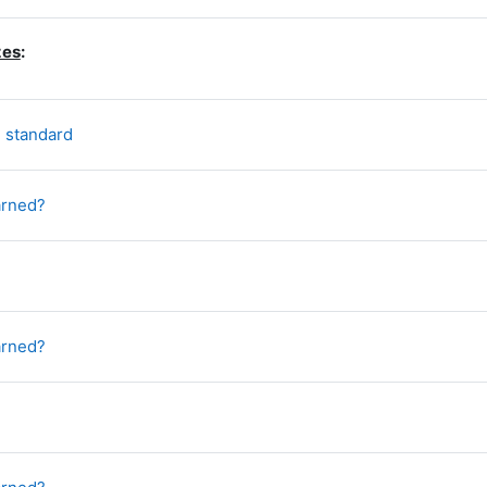
zes
:
Datoteka
 standard
Kviz
arned?
Datoteka
s
Kviz
arned?
atoteka
Kviz