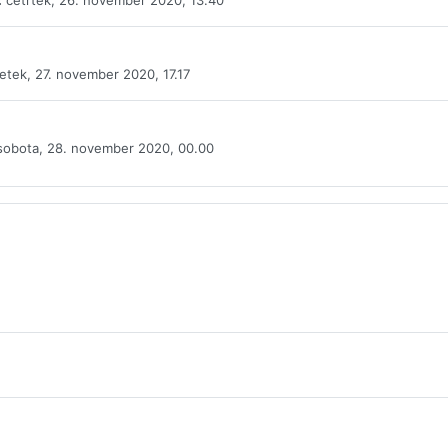
:
četrtek, 26. november 2020, 13.40
etek, 27. november 2020, 17.17
obota, 28. november 2020, 00.00