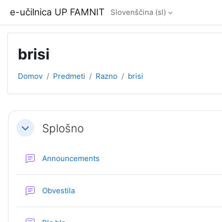
Preskoči na glavno vsebino
e-učilnica UP FAMNIT
Slovenščina ‎(sl)‎
brisi
Domov
Predmeti
Razno
brisi
Osnutek odseka
Splošno
Skrči
Forum
Announcements
Forum
Obvestila