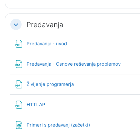
Predavanja
Skrči
Datoteka
Predavanja - uvod
Datotek
Predavanja - Osnove reševanja problemov
Datoteka
Življenje programerja
Datoteka
HTTLAP
Datoteka
Primeri s predavanj (začetki)