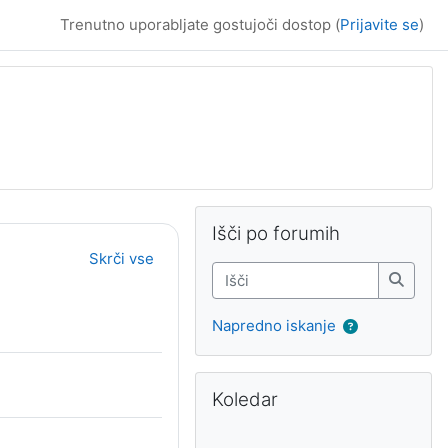
Trenutno uporabljate gostujoči dostop (
Prijavite se
)
Bloki
Supplementary bl
Preskoči Išči po forumih
Išči po forumih
Skrči vse
Išči
Išči
Napredno iskanje
Preskoči Koledar
Koledar