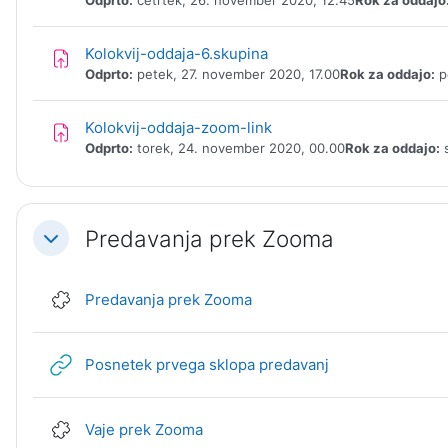
Odprto:
četrtek, 26. november 2020, 12.45
Rok za oddajo
Naloga
Kolokvij-oddaja-6.skupina
Odprto:
petek, 27. november 2020, 17.00
Rok za oddajo:
p
Naloga
Kolokvij-oddaja-zoom-link
Odprto:
torek, 24. november 2020, 00.00
Rok za oddajo:
s
Predavanja prek Zooma
Skrči
Zunanje orodje
Predavanja prek Zooma
URL
Posnetek prvega sklopa predavanj
Zunanje orodje
Vaje prek Zooma