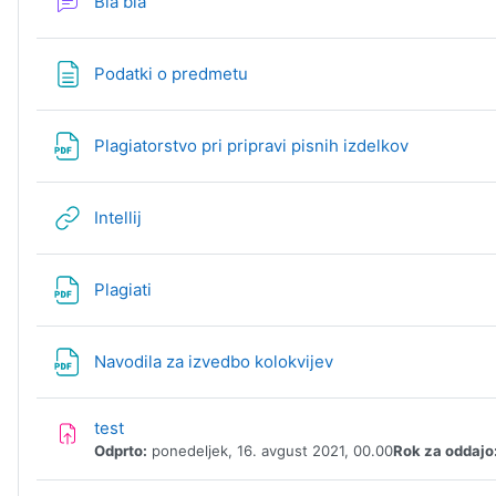
Forum
Bla bla
Stran
Podatki o predmetu
Datoteka
Plagiatorstvo pri pripravi pisnih izdelkov
URL
Intellij
Datoteka
Plagiati
Datoteka
Navodila za izvedbo kolokvijev
Naloga
test
Odprto:
ponedeljek, 16. avgust 2021, 00.00
Rok za oddajo