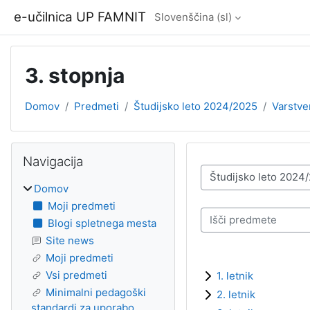
Preskoči na glavno vsebino
e-učilnica UP FAMNIT
Slovenščina ‎(sl)‎
3. stopnja
Domov
Predmeti
Študijsko leto 2024/2025
Varstven
Bloki
Preskoči Navigacija
Navigacija
Kategorije predmetov
Domov
Moji predmeti
Išči predmete
Blogi spletnega mesta
Site news
Moji predmeti
Vsi predmeti
1. letnik
Minimalni pedagoški
2. letnik
standardi za uporabo