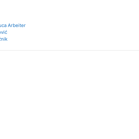
uca Arbeiter
ović
žnik