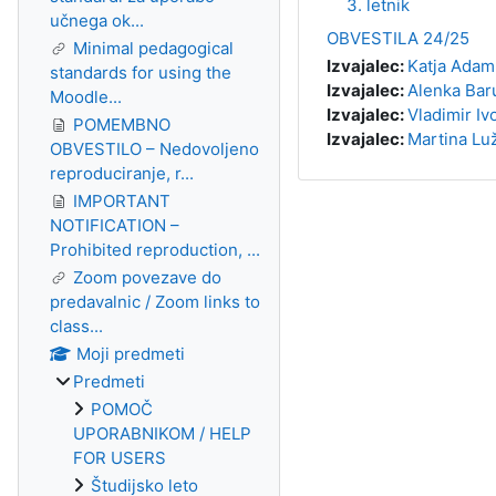
3. letnik
učnega ok...
OBVESTILA 24/25
Minimal pedagogical
Izvajalec:
Katja Adam
standards for using the
Izvajalec:
Alenka Bar
Moodle...
Izvajalec:
Vladimir Iv
POMEMBNO
Izvajalec:
Martina Lu
OBVESTILO – Nedovoljeno
reproduciranje, r...
IMPORTANT
NOTIFICATION –
Prohibited reproduction, ...
Zoom povezave do
predavalnic / Zoom links to
class...
Moji predmeti
Predmeti
POMOČ
UPORABNIKOM / HELP
FOR USERS
Študijsko leto