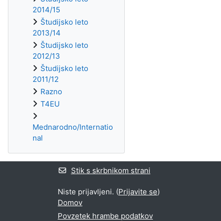
2014/15
Študijsko leto
2013/14
Študijsko leto
2012/13
Študijsko leto
2011/12
Razno
T4EU
Mednarodno/Internatio
nal
Stik s skrbnikom strani
Niste prijavljeni. (
Prijavite se
)
Domov
Povzetek hrambe podatkov