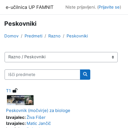
Preskoči na glavno vsebino
e-učilnica UP FAMNIT
Niste prijavljeni. (
Prijavite se
)
Peskovniki
Domov
Predmeti
Razno
Peskovniki
Kategorije predmetov
Išči predmete
Išči predmete
T1
Peskovnik (močvirje) za biologe
Izvajalec:
Živa Fišer
Izvajalec:
Matic Jančič