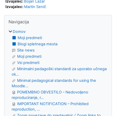
Izvajalec:
Bojan Lazar
Izvajalec:
Martin Senič
Bloki
Preskoči Navigacija
Navigacija
Domov
Moji predmeti
Blogi spletnega mesta
Site news
Moji predmeti
Vsi predmeti
Minimalni pedagoški standardi za uporabo učnega
ok...
Minimal pedagogical standards for using the
Moodle...
POMEMBNO OBVESTILO – Nedovoljeno
reproduciranje, r...
IMPORTANT NOTIFICATION – Prohibited
reproduction, ...
Zoom povezave do predavalnic / Zoom links to