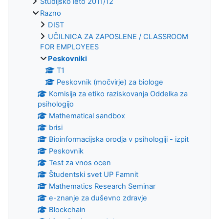
Študijsko leto 2011/12
Razno
DIST
UČILNICA ZA ZAPOSLENE / CLASSROOM
FOR EMPLOYEES
Peskovniki
T1
Peskovnik (močvirje) za biologe
Komisija za etiko raziskovanja Oddelka za
psihologijo
Mathematical sandbox
brisi
Bioinformacijska orodja v psihologiji - izpit
Peskovnik
Test za vnos ocen
Študentski svet UP Famnit
Mathematics Research Seminar
e-znanje za duševno zdravje
Blockchain