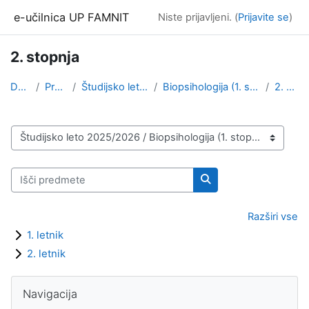
Preskoči na glavno vsebino
e-učilnica UP FAMNIT
Niste prijavljeni. (
Prijavite se
)
2. stopnja
Domov
Predmeti
Študijsko leto 2025/2026
Biopsihologija (1. stopnja, 2. stopnja)
2. stopnja
Kategorije predmetov
Išči predmete
Išči predmete
Razširi vse
1. letnik
2. letnik
Bloki
Preskoči Navigacija
Navigacija