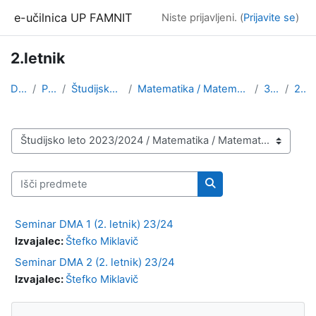
Preskoči na glavno vsebino
e-učilnica UP FAMNIT
Niste prijavljeni. (
Prijavite se
)
2.letnik
Domov
Predmeti
Študijsko leto 2023/2024
Matematika / Matematične znanosti (1. stopnja, 2. ...
3.stopnja
2.letnik
Kategorije predmetov
Išči predmete
Išči predmete
Seminar DMA 1 (2. letnik) 23/24
Izvajalec:
Štefko Miklavič
Seminar DMA 2 (2. letnik) 23/24
Izvajalec:
Štefko Miklavič
Bloki
Preskoči Navigacija