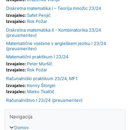
Diskretna matematika I – Teorija množic 23/24
Izvajalec:
Safet Penjić
Izvajalec:
Rok Požar
Diskretna matematika II - Kombinatorika 23/24
(preusmeritev)
Matematične vsebine v angleškem jeziku I 23/24
(preusmeritev)
Matematični praktikum I 23/24
Izvajalec:
Peter Muršič
Izvajalec:
Rok Požar
Računalniški praktikum 23/24, MF1
Izvajalec:
Kenny Štorgel
Izvajalec:
Marko Tkalčič
Računalništvo I 23/24 (preusmeritev)
Bloki
Preskoči Navigacija
Navigacija
Domov