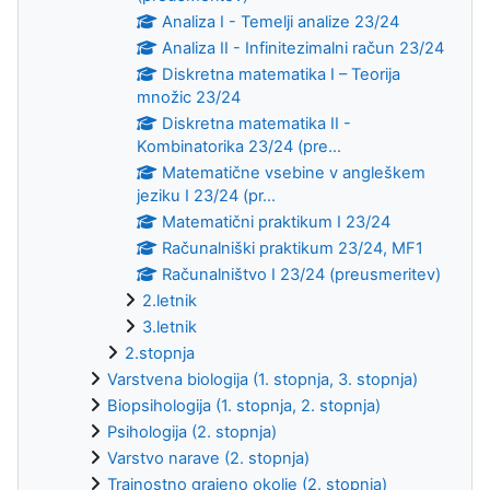
Analiza I - Temelji analize 23/24
Analiza II - Infinitezimalni račun 23/24
Diskretna matematika I – Teorija
množic 23/24
Diskretna matematika II -
Kombinatorika 23/24 (pre...
Matematične vsebine v angleškem
jeziku I 23/24 (pr...
Matematični praktikum I 23/24
Računalniški praktikum 23/24, MF1
Računalništvo I 23/24 (preusmeritev)
2.letnik
3.letnik
2.stopnja
Varstvena biologija (1. stopnja, 3. stopnja)
Biopsihologija (1. stopnja, 2. stopnja)
Psihologija (2. stopnja)
Varstvo narave (2. stopnja)
Trajnostno grajeno okolje (2. stopnja)