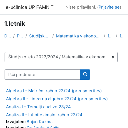
Preskoči na glavno vsebino
e-učilnica UP FAMNIT
Niste prijavljeni. (
Prijavite se
)
1.letnik
Domov
Predmeti
Študijsko leto 2023/2024
Matematika v ekonomiji in financah / Matematika s ...
1.stopnja
1.letnik
Kategorije predmetov
Išči predmete
Išči predmete
Algebra I - Matrični račun 23/24 (preusmeritev)
Algebra II - Linearna algebra 23/24 (preusmeritev)
Analiza I - Temelji analize 23/24
Analiza II - Infinitezimalni račun 23/24
Izvajalec:
Bojan Kuzma
Izvajalec:
Draženka Višnjić