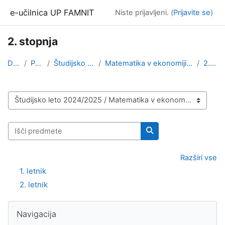
Preskoči na glavno vsebino
e-učilnica UP FAMNIT
Niste prijavljeni. (
Prijavite se
)
2. stopnja
Domov
Predmeti
Študijsko leto 2024/2025
Matematika v ekonomiji in financah / Matematika s ...
2. stopnja
Kategorije predmetov
Išči predmete
Išči predmete
Razširi vse
1. letnik
2. letnik
Bloki
Preskoči Navigacija
Navigacija