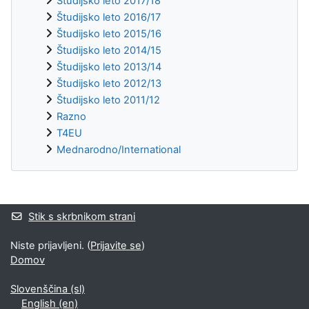
Študijsko leto 2017/18
Študijsko leto 2016/17
Študijsko leto 2015/16
Študijsko leto 2014/15
Študijsko leto 2013/14
Študijsko leto 2012/13
Študijsko leto 2011/12
Razno
T4EU
Mednarodno/International
Supplementary blocks
Stik s skrbnikom strani
Niste prijavljeni. (
Prijavite se
)
Domov
Slovenščina ‎(sl)‎
English ‎(en)‎