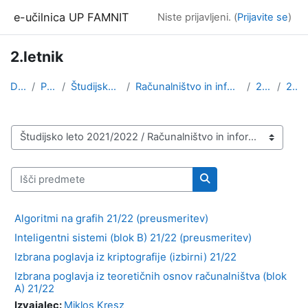
Preskoči na glavno vsebino
e-učilnica UP FAMNIT
Niste prijavljeni. (
Prijavite se
)
2.letnik
Domov
Predmeti
Študijsko leto 2021/2022
Računalništvo in informatika (1. stopnja, 2. stopn...
2.stopnja
2.letnik
Kategorije predmetov
Išči predmete
Išči predmete
Algoritmi na grafih 21/22 (preusmeritev)
Inteligentni sistemi (blok B) 21/22 (preusmeritev)
Izbrana poglavja iz kriptografije (izbirni) 21/22
Izbrana poglavja iz teoretičnih osnov računalništva (blok
A) 21/22
Izvajalec:
Miklos Kresz