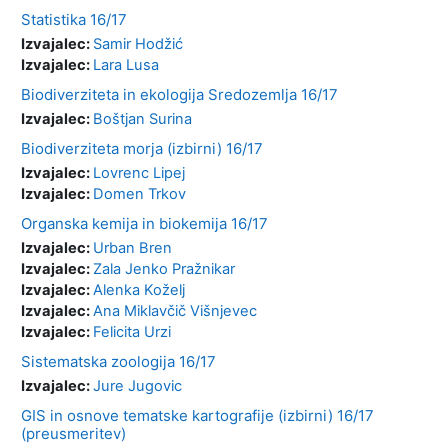
Statistika 16/17
Izvajalec:
Samir Hodžić
Izvajalec:
Lara Lusa
Biodiverziteta in ekologija Sredozemlja 16/17
Izvajalec:
Boštjan Surina
Biodiverziteta morja (izbirni) 16/17
Izvajalec:
Lovrenc Lipej
Izvajalec:
Domen Trkov
Organska kemija in biokemija 16/17
Izvajalec:
Urban Bren
Izvajalec:
Zala Jenko Pražnikar
Izvajalec:
Alenka Koželj
Izvajalec:
Ana Miklavčič Višnjevec
Izvajalec:
Felicita Urzi
Sistematska zoologija 16/17
Izvajalec:
Jure Jugovic
GIS in osnove tematske kartografije (izbirni) 16/17
(preusmeritev)