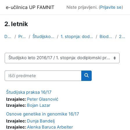
Preskoči na glavno vsebino
e-učilnica UP FAMNIT
Niste prijavljeni. (
Prijavite se
)
2. letnik
Domov
Predmeti
Študijsko leto 2016/17
1. stopnja: dodiplomski program
Biodiverziteta
2. letnik
Kategorije predmetov
Išči predmete
Išči predmete
Študijska praksa 16/17
Izvajalec:
Peter Glasnović
Izvajalec:
Bojan Lazar
Osnove genetike in genomike 16/17
Izvajalec:
Dunja Bandelj
Izvajalec:
Alenka Baruca Arbeiter