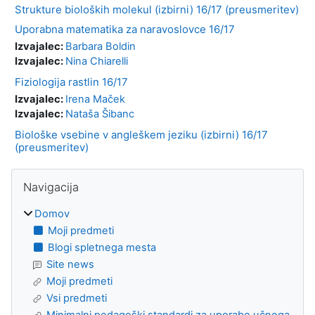
Strukture bioloških molekul (izbirni) 16/17 (preusmeritev)
Uporabna matematika za naravoslovce 16/17
Izvajalec:
Barbara Boldin
Izvajalec:
Nina Chiarelli
Fiziologija rastlin 16/17
Izvajalec:
Irena Maček
Izvajalec:
Nataša Šibanc
Biološke vsebine v angleškem jeziku (izbirni) 16/17
(preusmeritev)
Bloki
Preskoči Navigacija
Navigacija
Domov
Moji predmeti
Blogi spletnega mesta
Site news
Moji predmeti
Vsi predmeti
Minimalni pedagoški standardi za uporabo učnega