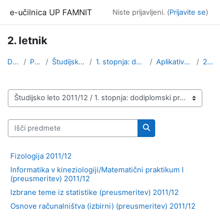
Preskoči na glavno vsebino
e-učilnica UP FAMNIT
Niste prijavljeni. (
Prijavite se
)
2. letnik
Domov
Predmeti
Študijsko leto 2011/12
1. stopnja: dodiplomski program
Aplikativna kineziologija
2. letnik
Kategorije predmetov
Išči predmete
Išči predmete
Fizologija 2011/12
Informatika v kineziologiji/Matematični praktikum I
(preusmeritev) 2011/12
Izbrane teme iz statistike (preusmeritev) 2011/12
Osnove računalništva (izbirni) (preusmeritev) 2011/12