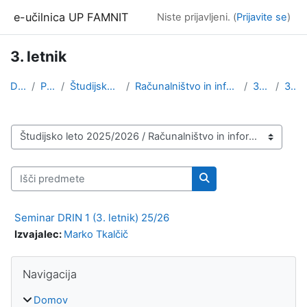
Preskoči na glavno vsebino
e-učilnica UP FAMNIT
Niste prijavljeni. (
Prijavite se
)
3. letnik
Domov
Predmeti
Študijsko leto 2025/2026
Računalništvo in informatika (1. stopnja, 2. stopn...
3. stopnja
3. letnik
Kategorije predmetov
Išči predmete
Išči predmete
Seminar DRIN 1 (3. letnik) 25/26
Izvajalec:
Marko Tkalčič
Bloki
Preskoči Navigacija
Navigacija
Domov