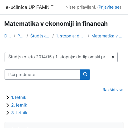
Preskoči na glavno vsebino
e-učilnica UP FAMNIT
Niste prijavljeni. (
Prijavite se
)
Matematika v ekonomiji in financah
Domov
Predmeti
Študijsko leto 2014/15
1. stopnja: dodiplomski program
Matematika v ekonomiji in financah
Kategorije predmetov
Išči predmete
Išči predmete
Razširi vse
1. letnik
2. letnik
3. letnik
Bloki
Preskoči Navigacija