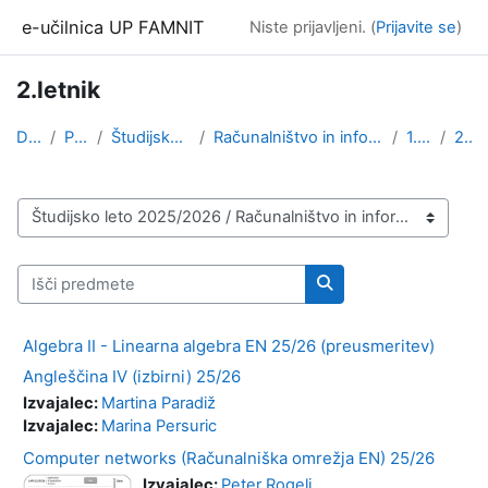
Preskoči na glavno vsebino
e-učilnica UP FAMNIT
Niste prijavljeni. (
Prijavite se
)
2.letnik
Domov
Predmeti
Študijsko leto 2025/2026
Računalništvo in informatika, angleška izvedba (1....
1. stopnja
2.letnik
Kategorije predmetov
Išči predmete
Išči predmete
Algebra II - Linearna algebra EN 25/26 (preusmeritev)
Angleščina IV (izbirni) 25/26
Izvajalec:
Martina Paradiž
Izvajalec:
Marina Persuric
Computer networks (Računalniška omrežja EN) 25/26
Izvajalec:
Peter Rogelj