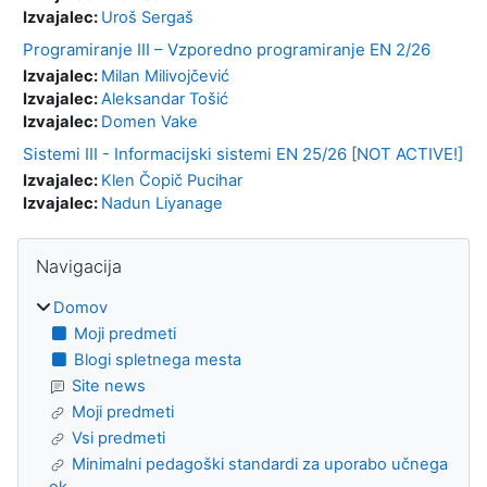
Izvajalec:
Uroš Sergaš
Programiranje III – Vzporedno programiranje EN 2/26
Izvajalec:
Milan Milivojčević
Izvajalec:
Aleksandar Tošić
Izvajalec:
Domen Vake
Sistemi III - Informacijski sistemi EN 25/26 [NOT ACTIVE!]
Izvajalec:
Klen Čopič Pucihar
Izvajalec:
Nadun Liyanage
Bloki
Preskoči Navigacija
Navigacija
Domov
Moji predmeti
Blogi spletnega mesta
Site news
Moji predmeti
Vsi predmeti
Minimalni pedagoški standardi za uporabo učnega