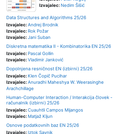
Izvajalec:
Nedim Šišić
Data Structures and Algorithms 25/26
Izvajalec:
Andrej Brodnik
Izvajalec:
Rok Požar
Izvajalec:
Jani Suban
Diskretna matematika II - Kombinatorika EN 25/26
Izvajalec:
Pascal Gollin
Izvajalec:
Vladimir Janković
Dopolnjena resničnost EN (izbirni) 25/26
Izvajalec:
Klen Čopič Pucihar
Izvajalec:
Anuradhi Maheshya W. Weerasinghe
Arachchillage
Human-Computer Interaction / Interakcija človek -
računalnik (izbirni) 25/26
Izvajalec:
Cuauhtli Campos Mijangos
Izvajalec:
Matjaž Kljun
Osnove podatkovnih baz EN 25/26
Izvajalec:
Iztok Savnik