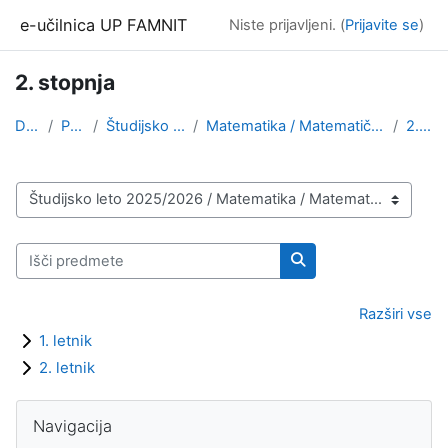
Preskoči na glavno vsebino
e-učilnica UP FAMNIT
Niste prijavljeni. (
Prijavite se
)
2. stopnja
Domov
Predmeti
Študijsko leto 2025/2026
Matematika / Matematične znanosti, angleška izvedb...
2. stopnja
Kategorije predmetov
Išči predmete
Išči predmete
Razširi vse
1. letnik
2. letnik
Bloki
Preskoči Navigacija
Navigacija