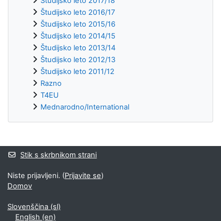
Študijsko leto 2017/18
Študijsko leto 2016/17
Študijsko leto 2015/16
Študijsko leto 2014/15
Študijsko leto 2013/14
Študijsko leto 2012/13
Študijsko leto 2011/12
Razno
T4EU
Mednarodno/International
Supplementary blocks
Stik s skrbnikom strani
Niste prijavljeni. (
Prijavite se
)
Domov
Slovenščina ‎(sl)‎
English ‎(en)‎