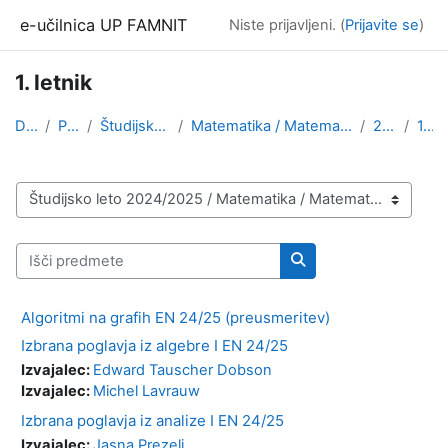
Preskoči na glavno vsebino
e-učilnica UP FAMNIT
Niste prijavljeni. (
Prijavite se
)
1. letnik
Domov
Predmeti
Študijsko leto 2024/2025
Matematika / Matematične znanosti, angleška izvedb...
2. stopnja
1. letnik
Kategorije predmetov
Išči predmete
Išči predmete
Algoritmi na grafih EN 24/25 (preusmeritev)
Izbrana poglavja iz algebre I EN 24/25
Izvajalec:
Edward Tauscher Dobson
Izvajalec:
Michel Lavrauw
Izbrana poglavja iz analize I EN 24/25
Izvajalec:
Jasna Prezelj