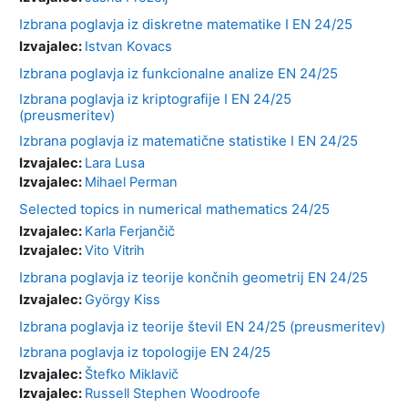
Izbrana poglavja iz diskretne matematike I EN 24/25
Izvajalec:
Istvan Kovacs
Izbrana poglavja iz funkcionalne analize EN 24/25
Izbrana poglavja iz kriptografije I EN 24/25
(preusmeritev)
Izbrana poglavja iz matematične statistike I EN 24/25
Izvajalec:
Lara Lusa
Izvajalec:
Mihael Perman
Selected topics in numerical mathematics 24/25
Izvajalec:
Karla Ferjančič
Izvajalec:
Vito Vitrih
Izbrana poglavja iz teorije končnih geometrij EN 24/25
Izvajalec:
György Kiss
Izbrana poglavja iz teorije števil EN 24/25 (preusmeritev)
Izbrana poglavja iz topologije EN 24/25
Izvajalec:
Štefko Miklavič
Izvajalec:
Russell Stephen Woodroofe