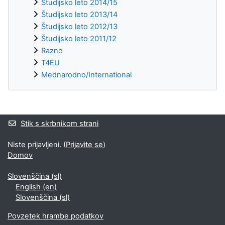
Študijsko leto 2014/15
Študijsko leto 2013/14
Študijsko leto 2012/13
Študijsko leto 2011/12
Razno
T4EU
Mednarodno/International
Supplementary blocks
Stik s skrbnikom strani
Niste prijavljeni. (
Prijavite se
)
Domov
Slovenščina ‎(sl)‎
English ‎(en)‎
Slovenščina ‎(sl)‎
Povzetek hrambe podatkov