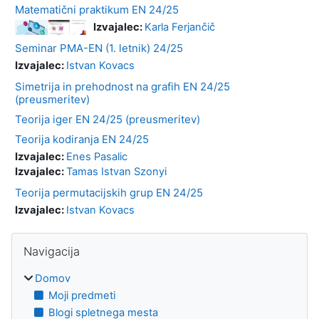
Matematični praktikum EN 24/25
Izvajalec:
Karla Ferjančič
Seminar PMA-EN (1. letnik) 24/25
Izvajalec:
Istvan Kovacs
Simetrija in prehodnost na grafih EN 24/25
(preusmeritev)
Teorija iger EN 24/25 (preusmeritev)
Teorija kodiranja EN 24/25
Izvajalec:
Enes Pasalic
Izvajalec:
Tamas Istvan Szonyi
Teorija permutacijskih grup EN 24/25
Izvajalec:
Istvan Kovacs
Bloki
Preskoči Navigacija
Navigacija
Domov
Moji predmeti
Blogi spletnega mesta