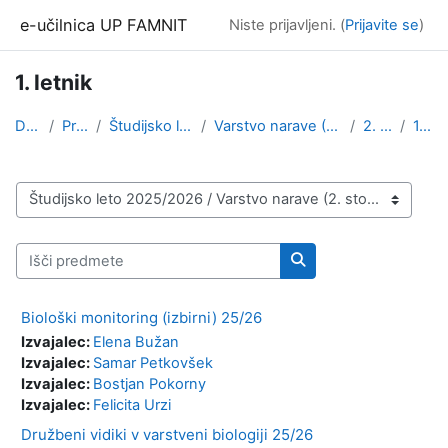
Preskoči na glavno vsebino
e-učilnica UP FAMNIT
Niste prijavljeni. (
Prijavite se
)
1. letnik
Domov
Predmeti
Študijsko leto 2025/2026
Varstvo narave (2. stopnja) 2. stopnja
2. stopnja
1. letnik
Kategorije predmetov
Išči predmete
Išči predmete
Biološki monitoring (izbirni) 25/26
Izvajalec:
Elena Bužan
Izvajalec:
Samar Petkovšek
Izvajalec:
Bostjan Pokorny
Izvajalec:
Felicita Urzi
Družbeni vidiki v varstveni biologiji 25/26