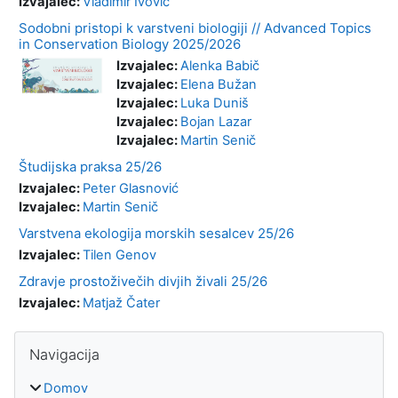
Izvajalec:
Vladimir Ivović
Sodobni pristopi k varstveni biologiji // Advanced Topics
in Conservation Biology 2025/2026
Izvajalec:
Alenka Babič
Izvajalec:
Elena Bužan
Izvajalec:
Luka Duniš
Izvajalec:
Bojan Lazar
Izvajalec:
Martin Senič
Študijska praksa 25/26
Izvajalec:
Peter Glasnović
Izvajalec:
Martin Senič
Varstvena ekologija morskih sesalcev 25/26
Izvajalec:
Tilen Genov
Zdravje prostoživečih divjih živali 25/26
Izvajalec:
Matjaž Čater
Bloki
Preskoči Navigacija
Navigacija
Domov