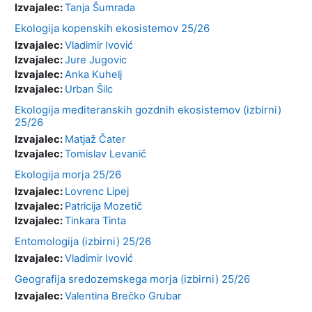
Izvajalec:
Tanja Šumrada
Ekologija kopenskih ekosistemov 25/26
Izvajalec:
Vladimir Ivović
Izvajalec:
Jure Jugovic
Izvajalec:
Anka Kuhelj
Izvajalec:
Urban Šilc
Ekologija mediteranskih gozdnih ekosistemov (izbirni)
25/26
Izvajalec:
Matjaž Čater
Izvajalec:
Tomislav Levanič
Ekologija morja 25/26
Izvajalec:
Lovrenc Lipej
Izvajalec:
Patricija Mozetič
Izvajalec:
Tinkara Tinta
Entomologija (izbirni) 25/26
Izvajalec:
Vladimir Ivović
Geografija sredozemskega morja (izbirni) 25/26
Izvajalec:
Valentina Brečko Grubar