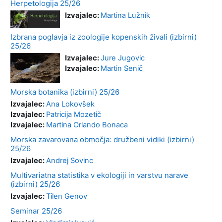
Herpetologija 25/26
Izvajalec:
Martina Lužnik
Izbrana poglavja iz zoologije kopenskih živali (izbirni)
25/26
Izvajalec:
Jure Jugovic
Izvajalec:
Martin Senič
Morska botanika (izbirni) 25/26
Izvajalec:
Ana Lokovšek
Izvajalec:
Patricija Mozetič
Izvajalec:
Martina Orlando Bonaca
Morska zavarovana območja: družbeni vidiki (izbirni)
25/26
Izvajalec:
Andrej Sovinc
Multivariatna statistika v ekologiji in varstvu narave
(izbirni) 25/26
Izvajalec:
Tilen Genov
Seminar 25/26